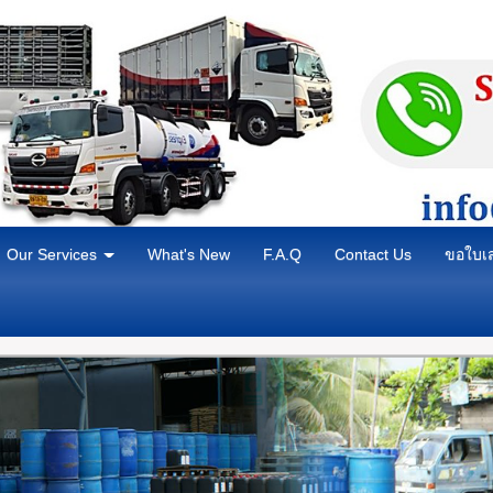
Our Services
What's New
F.A.Q
Contact Us
ขอใบเ