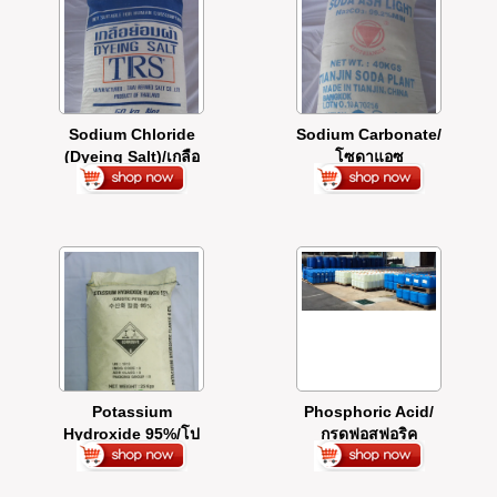
Sodium Chloride
Sodium Carbonate/
(Dyeing Salt)/เกลือ
โซดาแอซ
ย้อมผ้า
Potassium
Phosphoric Acid/
Hydroxide 95%/โป
กรดฟอสฟอริค
ตัสเซียม ไฮดรอกไซด์
95%